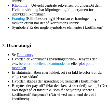
udtryk?
Klipning?
– Udvælg centrale sekvenser, og undersøg dem.
Hvilken virkning har klipningen og klipperytmen for
udtrykket i kortfilmen.
Framing
(Billedbeskæring)? Hvordan er framingen, og
hvilken effekt har det på kortfilmens udtryk
Symboler? Er der nogle symbolske elementer i kortfilmen?
7. Dramaturgi
Se
Dramaturgi
Hvordan er kortfilmens spændingsforløb? Benyttes der
eks.
berettermodellen
,
aktantmodellen
eller
plot point-
modellen
Er slutningen åben eller lukket, og i så fald hvorfor tror du
valget var sådan?
Hvordan skabes der spænding og fremdrift i kortfilmen?
Benyttes der pay off? (Når det sker, så sker det!), set up? (Der
sker noget på et tidspunkt, som får betydning senere i
kortfilmen)? Suspence? (Når vi ved mere, end de ved i
kortfilmen)