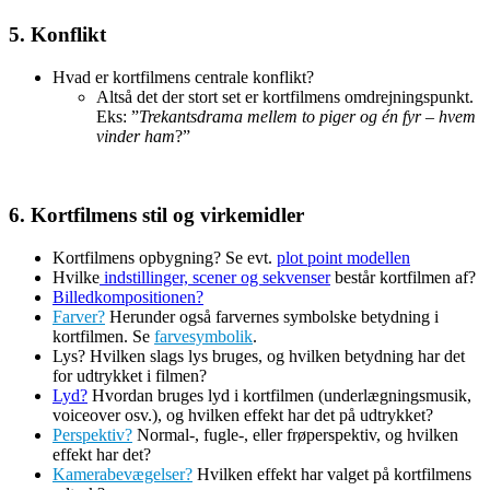
5. Konflikt
Hvad er kortfilmens centrale konflikt?
Altså det der stort set er kortfilmens omdrejningspunkt.
Eks: ”
Trekantsdrama mellem to piger og én fyr – hvem
vinder ham
?”
6. Kortfilmens stil og virkemidler
Kortfilmens opbygning? Se evt.
plot point modellen
Hvilke
indstillinger, scener og sekvenser
består kortfilmen af?
Billedkompositionen?
Farver?
Herunder også farvernes symbolske betydning i
kortfilmen. Se
farvesymbolik
.
Lys? Hvilken slags lys bruges, og hvilken betydning har det
for udtrykket i filmen?
Lyd?
Hvordan bruges lyd i kortfilmen (underlægningsmusik,
voiceover osv.), og hvilken effekt har det på udtrykket?
Perspektiv?
Normal-, fugle-, eller frøperspektiv, og hvilken
effekt har det?
Kamerabevægelser?
Hvilken effekt har valget på kortfilmens