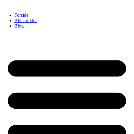
Videre
til
Forside
indhold
Alle artikler
Blog