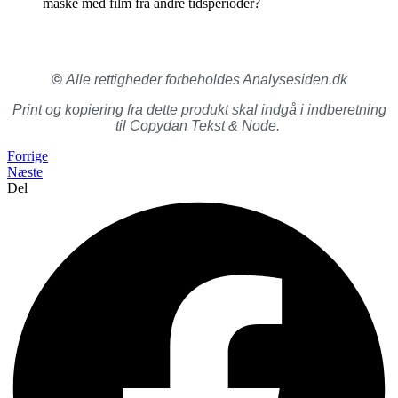
måske med film fra andre tidsperioder?
©
Alle rettigheder forbeholdes Analysesiden.dk
Print og kopiering fra dette produkt skal indgå i indberetning
til Copydan Tekst & Node.
Forrige
Næste
Del