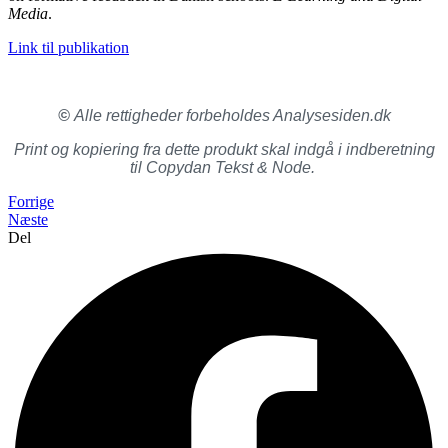
Media
.
Link til publikation
©
Alle rettigheder forbeholdes Analysesiden.dk
Print og kopiering fra dette produkt skal indgå i indberetning
til Copydan Tekst & Node.
Forrige
Næste
Del