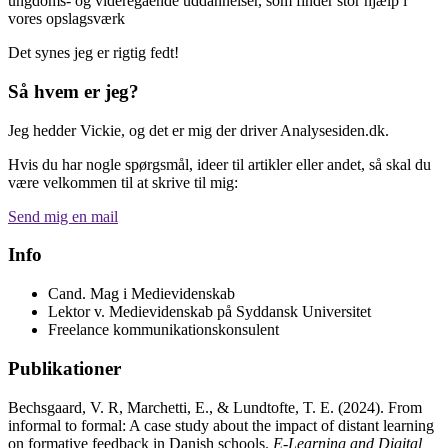
ungdoms- og videregående uddannelser, som finder stor hjælp i
vores opslagsværk
Det synes jeg er rigtig fedt!
Så hvem er jeg?
Jeg hedder Vickie, og det er mig der driver Analysesiden.dk.
Hvis du har nogle spørgsmål, ideer til artikler eller andet, så skal du
være velkommen til at skrive til mig:
Send mig en mail
Info
Cand. Mag i Medievidenskab
Lektor v. Medievidenskab på Syddansk Universitet
Freelance kommunikationskonsulent
Publikationer
Bechsgaard, V. R, Marchetti, E., & Lundtofte, T. E. (2024). From
informal to formal: A case study about the impact of distant learning
on formative feedback in Danish schools.
E-Learning and Digital