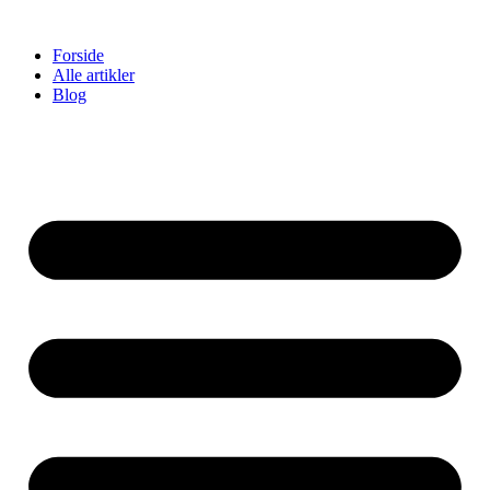
Videre
til
Forside
indhold
Alle artikler
Blog