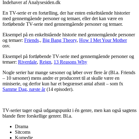
Indehaver af Analysesiden.dk
En TV-serie er en fortælling, der har enten enkeltstående historier
med gennemgående personer og temaer, eller det kan være en
fortløbende TV-serie med gennemgående personer og temaer.
Eksempel på en enkeltstående historie med gennemgående personer
og temaer:
Friends
.,
Big Bang Theory
,
How I Met Your Mother
osv.
Eksempel på fortløbende TV-serie med gennemgående personer og
temaer:
Riverdale
,
Reign
,
13 Reasons Why
Nogle serier har mange sæsoner og løber over flere år (Bl.a. Friends
– 10 sæsoner) mens andre er produceret til at skulle være en
miniserie, og derfor kun har et begrænset antal afsnit – som fx
Samme Dag, næste år
(14 episoder).
TV-serier tager også udgangspunkt i én genre, men kan også sagtens
blande flere forskellige genrer. Bl.a.
Drama
Sitcoms
Komedie