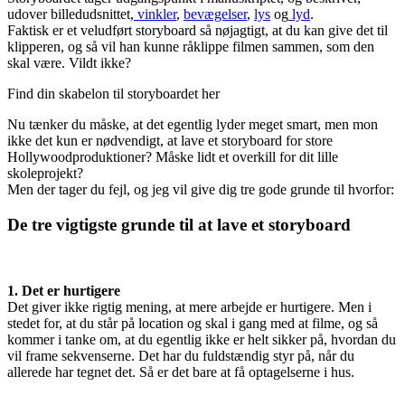
udover billedudsnittet,
vinkler
,
bevægelser
,
lys
og
lyd
.
Faktisk er et veludført storyboard så nøjagtigt, at du kan give det til
klipperen, og så vil han kunne råklippe filmen sammen, som den
skal være. Vildt ikke?
Find din skabelon til storyboardet her
Nu tænker du måske, at det egentlig lyder meget smart, men mon
ikke det kun er nødvendigt, at lave et storyboard for store
Hollywoodproduktioner? Måske lidt et overkill for dit lille
skoleprojekt?
Men der tager du fejl, og jeg vil give dig tre gode grunde til hvorfor:
De tre vigtigste grunde til at lave et storyboard
1. Det er hurtigere
Det giver ikke rigtig mening, at mere arbejde er hurtigere. Men i
stedet for, at du står på location og skal i gang med at filme, og så
kommer i tanke om, at du egentlig ikke er helt sikker på, hvordan du
vil frame sekvenserne. Det har du fuldstændig styr på, når du
allerede har tegnet det. Så er det bare at få optagelserne i hus.