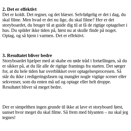
2. Det er effektivt
Det er koldt. Det regner, og det blæser. Selvfølgelig er det i dag, du
skal filme. Men hvad er det nu lige, du skal filme? Her er det
storyboardet, du bruger til at guide dig til at få de rigtige optagelser i
hus. Du spilder ikke tiden på, først nu at skulle finde på noget.
Optag, og så hjem i varmen. Det er effektivt.
3. Resultatet bliver bedre
Storyboardet hjælper med at skabe en røde tråd i fortællingen, så du
er sikker på, at du får alle de rigtige framings fra starten. Det sørger
for, at du hele tiden har overblikket over optagelsesprocessen. Så
står du ikke i redigeringsfasen og mangler nogle vigtige scener eller
sekvenser, som du enten må ud og optage eller helt droppe.
Resultatet bliver så meget bedre.
Der er simpelthen ingen grunde til ikke at lave et storyboard først,
uanset hvor meget du skal filme. Så frem med blyanten – nu skal jeg
tegnes!