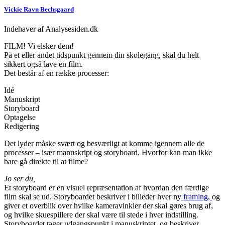
Vickie Ravn Bechsgaard
Indehaver af Analysesiden.dk
FILM! Vi elsker dem!
På et eller andet tidspunkt gennem din skolegang, skal du helt
sikkert også lave en film.
Det består af en række processer:
Idé
Manuskript
Storyboard
Optagelse
Redigering
Det lyder måske svært og besværligt at komme igennem alle de
processer – især manuskript og storyboard. Hvorfor kan man ikke
bare gå direkte til at filme?
Jo ser du,
Et storyboard er en visuel repræsentation af hvordan den færdige
film skal se ud. Storyboardet beskriver i billeder hver ny
framing,
og
giver et overblik over hvilke kameravinkler der skal gøres brug af,
og hvilke skuespillere der skal være til stede i hver indstilling.
Storyboardet tager udgangspunkt i manuskriptet, og beskriver,