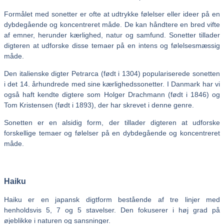
Formålet med sonetter er ofte at udtrykke følelser eller ideer på en
dybdegående og koncentreret måde. De kan håndtere en bred vifte
af emner, herunder kærlighed, natur og samfund. Sonetter tillader
digteren at udforske disse temaer på en intens og følelsesmæssig
måde.
Den italienske digter Petrarca (født i 1304) populariserede sonetten
i det 14. århundrede med sine kærlighedssonetter. I Danmark har vi
også haft kendte digtere som Holger Drachmann (født i 1846) og
Tom Kristensen (født i 1893), der har skrevet i denne genre.
Sonetten er en alsidig form, der tillader digteren at udforske
forskellige temaer og følelser på en dybdegående og koncentreret
måde.
Haiku
Haiku er en japansk digtform bestående af tre linjer med
henholdsvis 5, 7 og 5 stavelser. Den fokuserer i høj grad på
øjeblikke i naturen og sansninger.