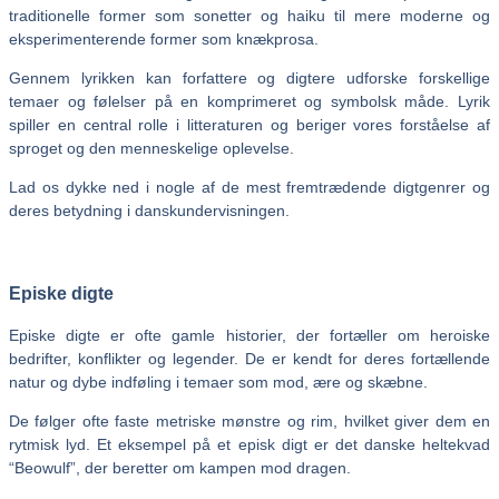
traditionelle former som sonetter og haiku til mere moderne og
eksperimenterende former som knækprosa.
Gennem lyrikken kan forfattere og digtere udforske forskellige
temaer og følelser på en komprimeret og symbolsk måde. Lyrik
spiller en central rolle i litteraturen og beriger vores forståelse af
sproget og den menneskelige oplevelse.
Lad os dykke ned i nogle af de mest fremtrædende digtgenrer og
deres betydning i danskundervisningen.
Episke digte
Episke digte er ofte gamle historier, der fortæller om heroiske
bedrifter, konflikter og legender. De er kendt for deres fortællende
natur og dybe indføling i temaer som mod, ære og skæbne.
De følger ofte faste metriske mønstre og rim, hvilket giver dem en
rytmisk lyd. Et eksempel på et episk digt er det danske heltekvad
“Beowulf”, der beretter om kampen mod dragen.