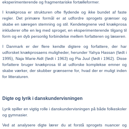
eksperimenterende og fragmentariske fortælleformer.
I knækprosa er strukturen ofte flydende og ikke bundet af faste
regler. Det primære formål er at udfordre sprogets grænser og
skabe en særegen stemning og stil. Kendetegnene ved knækprosa
inkluderer ofte en leg med sproget, en eksperimenterende tilgang til
form og en dyb personlig forbindelse mellem forfatteren og læseren.
I Danmark er der flere kendte digtere og forfattere, der har
udforsket knækprosaens muligheder, herunder Yahya Hassan (født i
1995), Naja Marie Aidt (født i 1963) og Pia Juul (født i 1962). Disse
forfattere bruger knækprosa til at udforske komplekse emner og
skabe værker, der skubber grænserne for, hvad der er muligt inden
for litteraturen.
Digte og lyrik i danskundervisningen
Lyrik spiller en vigtig rolle i danskundervisningen på både folkeskoler
og gymnasier.
Ved at analysere digte lærer du at forstå sprogets nuancer og