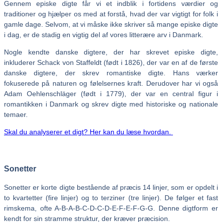
Gennem episke digte får vi et indblik i fortidens værdier og
traditioner og hjælper os med at forstå, hvad der var vigtigt for folk i
gamle dage. Selvom, at vi måske ikke skriver så mange episke digte
i dag, er de stadig en vigtig del af vores litterære arv i Danmark.
Nogle kendte danske digtere, der har skrevet episke digte,
inkluderer Schack von Staffeldt (født i 1826), der var en af de første
danske digtere, der skrev romantiske digte. Hans værker
fokuserede på naturen og følelsernes kraft. Derudover har vi også
Adam Oehlenschläger (født i 1779), der var en central figur i
romantikken i Danmark og skrev digte med historiske og nationale
temaer.
Skal du analyserer et digt? Her kan du læse hvordan.
Sonetter
Sonetter er korte digte bestående af præcis 14 linjer, som er opdelt i
to kvartetter (fire linjer) og to terziner (tre linjer). De følger et fast
rimskema, ofte A-B-A-B-C-D-C-D-E-F-E-F-G-G. Denne digtform er
kendt for sin stramme struktur, der kræver præcision.