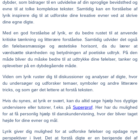
dybder, som bidrager til en udvidelse af din sproglige bevidsthed og
evne til at tolke komplekse tekster. Samtidig kan en forståelse af
lyrik inspirere dig til at udforske dine kreative evner ved at skrive
dine egne digte.
Med en god forståelse af lyrik, er du bedre rustet til at anvende
kritiske tænkning og litterære forståelse. Samtidig udvider det også
din følelsesmæssige og æstetiske horisont, da du lærer at
værdsætte skønheden og betydningen af poetiske udtryk. På den
måde bliver du måske bedre til at udtrykke dine følelser, tanker og
oplevelser på en dybdegående måde.
Viden om lyrik ruster dig til diskussioner og analyser af digte, hvor
du undersøger og udforsker temaer, symboler og andre litterære
tricks, og som gør det lettere at forstå teksten.
Hvis du synes, at lyrik er svært, kan du altid søge hjælp hos dygtige
undervisere eller tutorer, f.eks. på
Superprof
. Her har du mulighed
for at få personlig hjælp til danskundervisning, hvor der bliver taget
højde for dine evner og mål.
Lyrik giver dig mulighed for at udforske følelser og opdage nye
perspektiver i livet. Det at forstå digte er en berigende del af