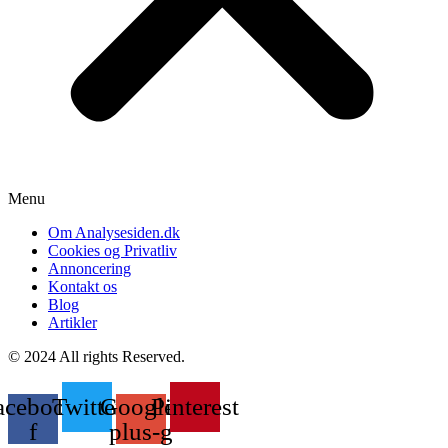
Menu
Om Analysesiden.dk
Cookies og Privatliv
Annoncering
Kontakt os
Blog
Artikler
© 2024 All rights Reserved.
acebook-
Twitter
Google-
Pinterest
f
plus-g