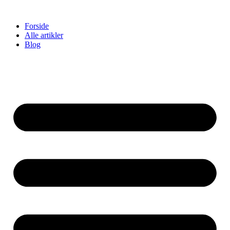
Videre
til
Forside
indhold
Alle artikler
Blog