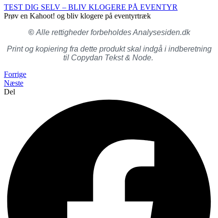
TEST DIG SELV – BLIV KLOGERE PÅ EVENTYR
Prøv en Kahoot! og bliv klogere på eventyrtræk
©
Alle rettigheder forbeholdes Analysesiden.dk
Print og kopiering fra dette produkt skal indgå i indberetning
til Copydan Tekst & Node.
Forrige
Næste
Del