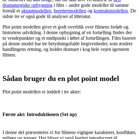
dramaturgiske opbygning
i film
– andre gode modeller til samme
formål er
aktantmodellen
,
berettermodellen
og
kontraktmodellen
. De
sidste tre er også gode til analyser af litteratur.
Plot point modellen giver et godt overblik over filmens forløb og
historiens udvikling.
I denne opbygning af en fortælling findes der
to vendepunkter og et midtpunkt i løbet af fortællingen. Film baseret
på denne model har tre betydningsfulde begivenheder, som ændrer
handlingens retning, og holder dramaet i kog hele vejen igennem
filmen.
Sådan bruger du en plot point model
Plot point modellen er inddelt i tre akter:
Første akt: Introduktionen (Set up)
I denne del præsenteres vi for filmens vigtigste karakterer, konflikter,
miljøer og temaer. Her bliver vi også hurtigt introduceret til