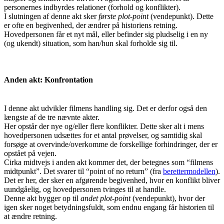
personernes indbyrdes relationer (forhold og konflikter).
I slutningen af denne akt sker
første plot-point
(vendepunkt). Dette
er ofte en begivenhed, der ændrer på historiens retning.
Hovedpersonen får et nyt mål, eller befinder sig pludselig i en ny
(og ukendt) situation, som han/hun skal forholde sig til.
Anden akt: Konfrontation
I denne akt udvikler filmens handling sig. Det er derfor også den
længste af de tre nævnte akter.
Her opstår der nye og/eller flere konflikter. Dette sker alt i mens
hovedpersonen udsættes for et antal prøvelser, og samtidig skal
forsøge at overvinde/overkomme de forskellige forhindringer, der er
opstået på vejen.
Cirka midtvejs i anden akt kommer det, der betegnes som “filmens
midtpunkt”. Det svarer til “point of no return” (fra
berettermodellen
).
Det er her, der sker en afgørende begivenhed, hvor en konflikt bliver
uundgåelig, og hovedpersonen tvinges til at handle.
Denne akt bygger op til
andet plot-point
(vendepunkt), hvor der
igen sker noget betydningsfuldt, som endnu engang får historien til
at ændre retning.