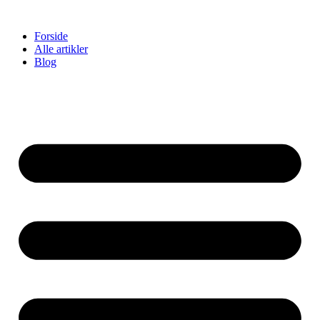
Videre
til
Forside
indhold
Alle artikler
Blog