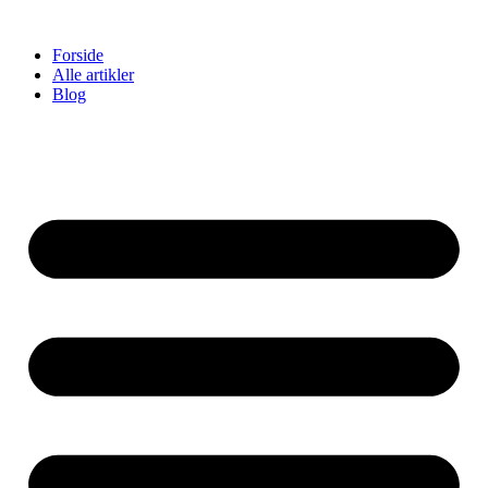
Videre
til
Forside
indhold
Alle artikler
Blog