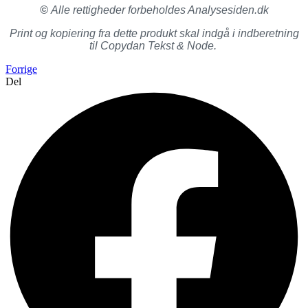
©
Alle rettigheder forbeholdes Analysesiden.dk
Print og kopiering fra dette produkt skal indgå i indberetning
til Copydan Tekst & Node.
Forrige
Del