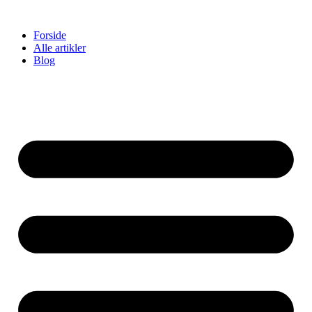
Videre
til
Forside
indhold
Alle artikler
Blog