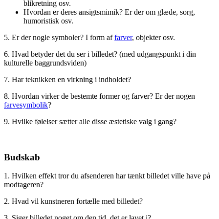
blikretning osv.
Hvordan er deres ansigtsmimik? Er der om glæde, sorg,
humoristisk osv.
5. Er der nogle symboler? I form af
farver
, objekter osv.
6. Hvad betyder det du ser i billedet? (med udgangspunkt i din
kulturelle baggrundsviden)
7. Har teknikken en virkning i indholdet?
8. Hvordan virker de bestemte former og farver? Er der nogen
farvesymbolik
?
9. Hvilke følelser sætter alle disse æstetiske valg i gang?
Budskab
1. Hvilken effekt tror du afsenderen har tænkt billedet ville have på
modtageren?
2. Hvad vil kunstneren fortælle med billedet?
3. Siger billedet noget om den tid, det er lavet i?