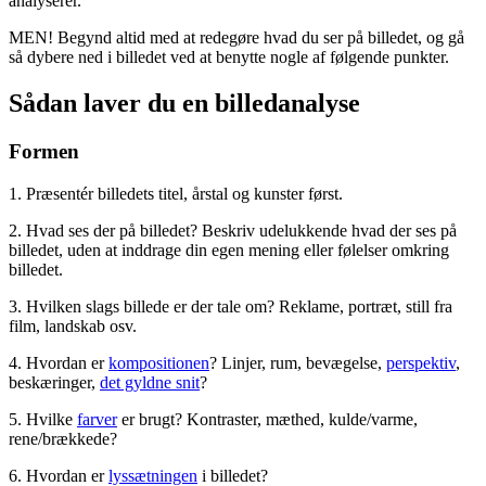
analyserer.
MEN! Begynd altid med at redegøre hvad du ser på billedet, og gå
så dybere ned i billedet ved at benytte nogle af følgende punkter.
Sådan laver du en billedanalyse
Formen
1. Præsentér billedets titel, årstal og kunster først.
2. Hvad ses der på billedet? Beskriv udelukkende hvad der ses på
billedet, uden at inddrage din egen mening eller følelser omkring
billedet.
3. Hvilken slags billede er der tale om? Reklame, portræt, still fra
film, landskab osv.
4. Hvordan er
kompositionen
? Linjer, rum, bevægelse,
perspektiv
,
beskæringer,
det gyldne snit
?
5. Hvilke
farver
er brugt? Kontraster, mæthed, kulde/varme,
rene/brækkede?
6. Hvordan er
lyssætningen
i billedet?