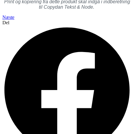
Print og kopiering fra dette produkt skal indgå i indberetning
til Copydan Tekst & Node.
Næste
Del