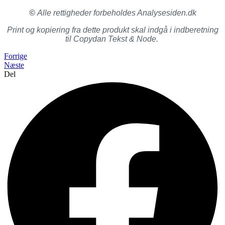
©
Alle rettigheder forbeholdes Analysesiden.dk
Print og kopiering fra dette produkt skal indgå i indberetning
til Copydan Tekst & Node.
Forrige
Næste
Del