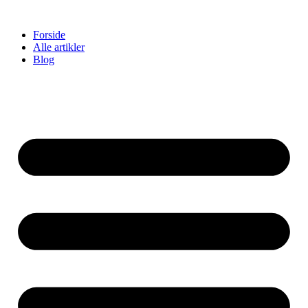
Videre
til
Forside
indhold
Alle artikler
Blog