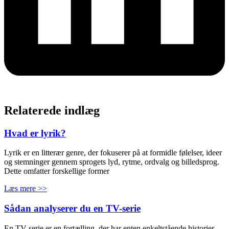
Relaterede indlæg
Hvad er lyrik?
Lyrik er en litterær genre, der fokuserer på at formidle følelser, ideer
og stemninger gennem sprogets lyd, rytme, ordvalg og billedsprog.
Dette omfatter forskellige former
Læs mere >>
Sådan analyserer du en TV-serie
En TV-serie er en fortælling, der har enten enkeltstående historier