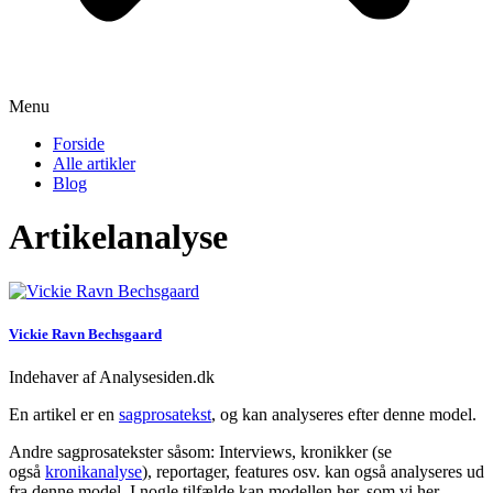
Menu
Forside
Alle artikler
Blog
Artikelanalyse
Vickie Ravn Bechsgaard
Indehaver af Analysesiden.dk
En artikel er en
sagprosatekst
, og kan analyseres efter denne model.
Andre sagprosatekster såsom: Interviews, kronikker (se
også
kronikanalyse
), reportager, features osv. kan også analyseres ud
fra denne model. I nogle tilfælde kan modellen her, som vi her