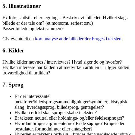
5. Illustrationer
Fx foto, statistik eller tegning – Beskriv evt. billedet. Hvilket slags
billede er der tale om? (et morsomt, seriøst osv.)
Passer billede og tekst sammen?
Giv eventuelt en
kort analyse at de billeder der bruges i teksten
.
6. Kilder
Hvilke kilder nævnes / interviewes? Hvad siger de og hvorfor?
Hvilken interesse har kilden i at medvirke i artiklen? Tilføjer kilden
troværdighed til artiklen?
7. Sprog
Er der interessante
metaforer/billedsprog/sammenligninger/symboler, tidstypisk
slang, hverdagssprog, billedsprog, gentagelser?
Hvilken effekt skal sproget skabe i teksten?
Er teksten neutral eller holdnings- og/eller følelsespræget?
Hvordan bruges argumenterne? Er de saglige? Bruges der
postulater, formodninger eller antagelser?
Hvordan er tekstens ordvalg – bruges der værdiladede udtryk,